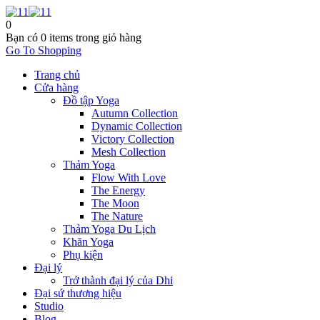
0
Bạn có
0 items
trong giỏ hàng
Go To Shopping
Trang chủ
Cửa hàng
Đồ tập Yoga
Autumn Collection
Dynamic Collection
Victory Collection
Mesh Collection
Thảm Yoga
Flow With Love
The Energy
The Moon
The Nature
Thảm Yoga Du Lịch
Khăn Yoga
Phụ kiện
Đại lý
Trở thành đại lý của Dhi
Đại sứ thương hiệu
Studio
Blog