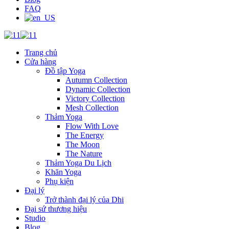
FAQ
Trang chủ
Cửa hàng
Đồ tập Yoga
Autumn Collection
Dynamic Collection
Victory Collection
Mesh Collection
Thảm Yoga
Flow With Love
The Energy
The Moon
The Nature
Thảm Yoga Du Lịch
Khăn Yoga
Phụ kiện
Đại lý
Trở thành đại lý của Dhi
Đại sứ thương hiệu
Studio
Blog