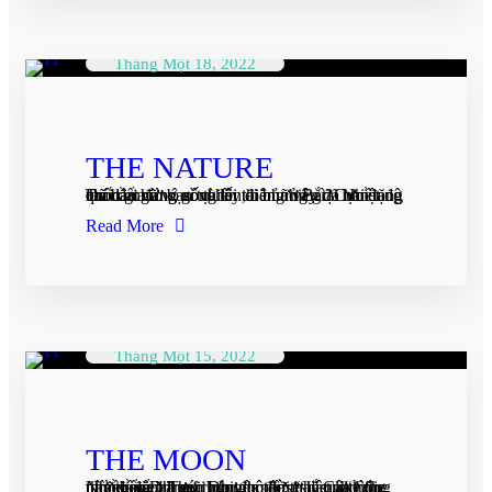
Tháng Một 18, 2022
THE NATURE
Đã bao giờ bạn tự hỏi thiên nhiên đã ban tặng cho ta những gì và lấy đi những gì? Nhiệt độ Trái đất đang nóng lên, băng ở Bắc Cực đang tan dần và vô số thiên tai bủa vây tại nhiều quốc gia...
Read More
Tháng Một 15, 2022
THE MOON
Nhiều năm trước Dhi đọc được câu: “Cũng như vầng trăng, chúng ta đổi thay qua từng thời điểm.” Theo nguyên tác: “Just like the moon, we all go through phases.” Câu nói này theo Dhi mãi như một lời nhắc nhở nhẹ nhàng để...