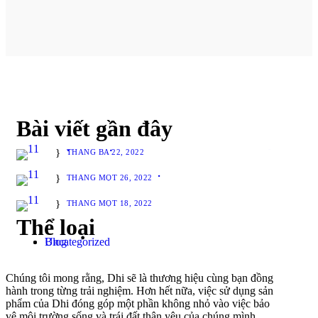
Bài viết gần đây
ĐỘ TIN CẬY ĐỐI VỚI SẢN PHẨM CỦA DHI
THÁNG BA 22, 2022
THẢM YOGA DU LỊCH
THÁNG MỘT 26, 2022
THE NATURE
THÁNG MỘT 18, 2022
Thể loại
Blog
Uncategorized
Chúng tôi mong rằng, Dhi sẽ là thương hiệu cùng bạn đồng
hành trong từng trải nghiệm. Hơn hết nữa, việc sử dụng sản
phẩm của Dhi đóng góp một phần không nhỏ vào việc bảo
vệ môi trường sống và trái đất thân yêu của chúng mình.