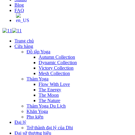
Blog
FAQ
Trang chủ
Cửa hàng
Đồ tập Yoga
Autumn Collection
Dynamic Collection
Victory Collection
Mesh Collection
Thảm Yoga
Flow With Love
The Energy
The Moon
The Nature
Thảm Yoga Du Lịch
Khăn Yoga
Phụ kiện
Đại lý
Trở thành đại lý của Dhi
Đại sứ thương hiệu