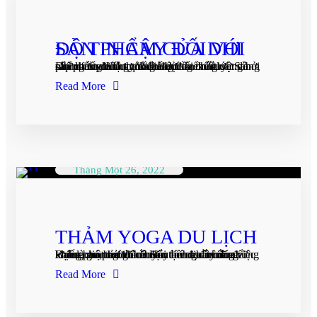
ĐỘ TIN CẬY ĐỐI VỚI SẢN PHẨM CỦA DHI
Dhi lifestyle là thương hiệu sản xuất các dòng sản phẩm đã được kiểm chứng chất lượng bởi những tổ chức uy tín hàng đầu thế giới. Sản phẩm của chúng tôi đã được kiểm duyệt và cấp chứng nhận quốc tế bởi tổ chức...
Read More
Tháng Một 26, 2022
THẢM YOGA DU LỊCH
Bạn là một người có đam mê đi đây đó để khám phá, thư giãn hoặc tìm cho mình những không gian mới nhằm tái tạo nguồn năng lượng cho bản thân? Hay tính chất công việc khiến bạn phải di chuyển liên tục nhiều...
Read More