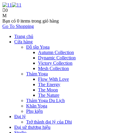
0
Bạn có
0 items
trong giỏ hàng
Go To Shopping
Trang chủ
Cửa hàng
Đồ tập Yoga
Autumn Collection
Dynamic Collection
Victory Collection
Mesh Collection
Thảm Yoga
Flow With Love
The Energy
The Moon
The Nature
Thảm Yoga Du Lịch
Khăn Yoga
Phụ kiện
Đại lý
Trở thành đại lý của Dhi
Đại sứ thương hiệu
Studio