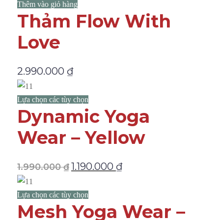
Thêm vào giỏ hàng
Thảm Flow With
Love
2.990.000
₫
Lựa chọn các tùy chọn
Dynamic Yoga
Wear – Yellow
1.190.000
₫
1.990.000
₫
Lựa chọn các tùy chọn
Mesh Yoga Wear –