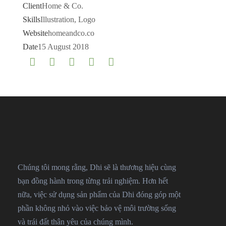
Client
Home & Co.
Skills
Illustration, Logo
Website
homeandco.co
Date
15 August 2018
Chúng tôi mong rằng, Dhi sẽ là thương hiệu cùng
bạn đồng hành trong từng trải nghiệm. Hơn hết
nữa, việc sử dụng sản phẩm của Dhi đóng góp một
phần không nhỏ vào việc bảo vệ môi trường sống
và trái đất thân yêu của chúng mình.