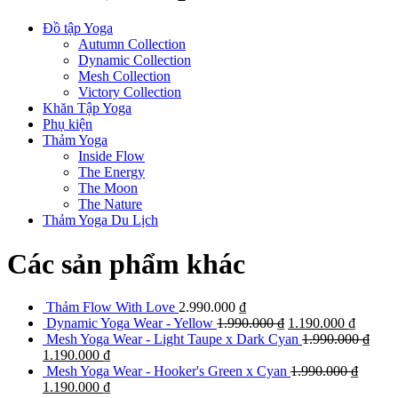
Đồ tập Yoga
Autumn Collection
Dynamic Collection
Mesh Collection
Victory Collection
Khăn Tập Yoga
Phụ kiện
Thảm Yoga
Inside Flow
The Energy
The Moon
The Nature
Thảm Yoga Du Lịch
Các sản phẩm khác
Thảm Flow With Love
2.990.000
₫
Dynamic Yoga Wear - Yellow
1.990.000
₫
1.190.000
₫
Mesh Yoga Wear - Light Taupe x Dark Cyan
1.990.000
₫
1.190.000
₫
Mesh Yoga Wear - Hooker's Green x Cyan
1.990.000
₫
1.190.000
₫