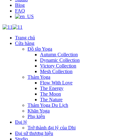
Blog
FAQ
Trang chủ
Cửa hàng
Đồ tập Yoga
Autumn Collection
Dynamic Collection
Victory Collection
Mesh Collection
Thảm Yoga
Flow With Love
The Energy
The Moon
The Nature
Thảm Yoga Du Lịch
Khăn Yoga
Phụ kiện
Đại lý
Trở thành đại lý của Dhi
Đại sứ thương hiệu
Studio