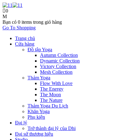
0
Bạn có
0 items
trong giỏ hàng
Go To Shopping
Trang chủ
Cửa hàng
Đồ tập Yoga
Autumn Collection
Dynamic Collection
Victory Collection
Mesh Collection
Thảm Yoga
Flow With Love
The Energy
The Moon
The Nature
Thảm Yoga Du Lịch
Khăn Yoga
Phụ kiện
Đại lý
Trở thành đại lý của Dhi
Đại sứ thương hiệu
Studio