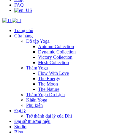
FAQ
Trang chủ
Cửa hàng
Đồ tập Yoga
Autumn Collection
Dynamic Collection
Victory Collection
Mesh Collection
Thảm Yoga
Flow With Love
The Energy
The Moon
The Nature
Thảm Yoga Du Lịch
Khăn Yoga
Phụ kiện
Đại lý
Trở thành đại lý của Dhi
Đại sứ thương hiệu
Studio
Blog