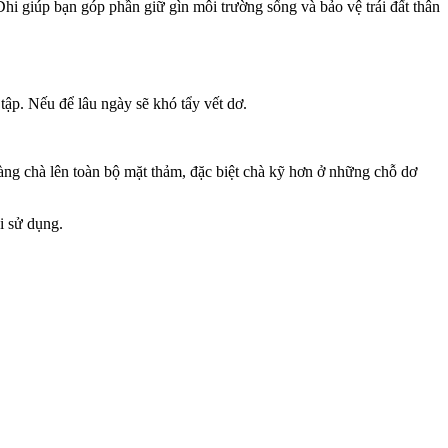
Dhi giúp bạn góp phần giữ gìn môi trường sống và bảo vệ trái đất thân
 tập. Nếu để lâu ngày sẽ khó tẩy vết dơ.
ng chà lên toàn bộ mặt thảm, đặc biệt chà kỹ hơn ở những chỗ dơ
i sử dụng.