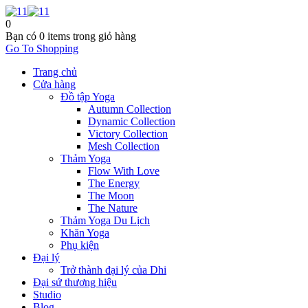
0
Bạn có
0 items
trong giỏ hàng
Go To Shopping
Trang chủ
Cửa hàng
Đồ tập Yoga
Autumn Collection
Dynamic Collection
Victory Collection
Mesh Collection
Thảm Yoga
Flow With Love
The Energy
The Moon
The Nature
Thảm Yoga Du Lịch
Khăn Yoga
Phụ kiện
Đại lý
Trở thành đại lý của Dhi
Đại sứ thương hiệu
Studio
Blog