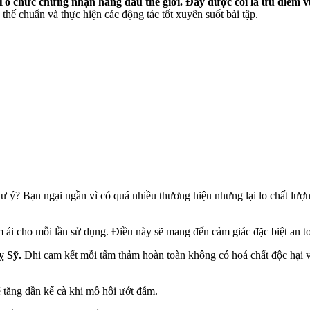
 chức chứng nhận hàng đầu thế giới. Đây được coi là ưu điểm vư
thế chuẩn và thực hiện các động tác tốt xuyên suốt bài tập.
hư ý? Bạn ngại ngần vì có quá nhiều thương hiệu nhưng lại lo chất l
 ái cho mỗi lần sử dụng. Điều này sẽ mang đến cảm giác đặc biệt an to
ỵ Sỹ.
Dhi cam kết mỗi tấm thảm hoàn toàn không có hoá chất độc hại và
 tăng dần kể cà khi mồ hôi ướt đẫm.