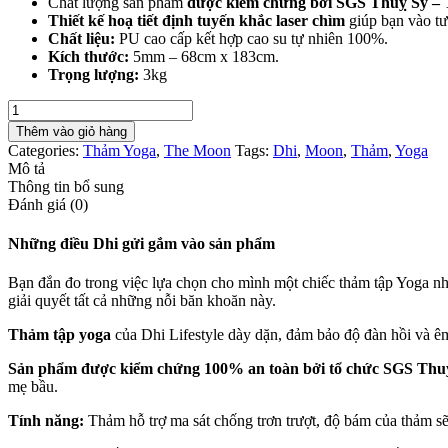
Chất lượng sản phẩm
được kiểm chứng bởi SGS Thuỵ Sỹ – Tổ
Thiết kế hoạ tiết định tuyến khắc laser chìm
giúp bạn vào tư 
Chất liệu:
PU cao cấp kết hợp cao su tự nhiên 100%.
Kích thước:
5mm – 68cm x 183cm.
Trọng lượng:
3kg
Thảm
The
Thêm vào giỏ hàng
Moon
Categories:
Thảm Yoga
,
The Moon
Tags:
Dhi
,
Moon
,
Thảm
,
Yoga
-
Mô tả
Blue
Thông tin bổ sung
số
Đánh giá (0)
lượng
Những điều Dhi gửi gắm vào sản phẩm
Bạn đắn đo trong việc lựa chọn cho mình một chiếc thảm tập Yoga n
giải quyết tất cả những nỗi băn khoăn này.
Thảm tập yoga
của Dhi Lifestyle dày dặn, đảm bảo độ đàn hồi và êm
Sản phẩm được kiểm chứng 100% an toàn bởi tổ chức SGS Thu
mẹ bầu.
Tính năng:
Thảm hỗ trợ ma sát chống trơn trượt, độ bám của thảm sẽ