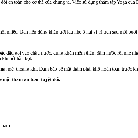
t đối an toàn cho cơ thể của chúng ta. Việc sử dụng thảm tập Yoga của 
hôi nhiều. Bạn nên dùng khăn ướt lau nhẹ ở hai vị trí trên sau mỗi buổi
hoặc dầu gội vào chậu nước, dùng khăn mềm thấm đẫm nước rồi nhẹ nhà
 khi hết hẳn bọt.
mát mẻ, thoáng khí. Đảm bảo bề mặt thảm phải khô hoàn toàn trước kh
 mặt thảm an toàn tuyệt đối.
 thảm.