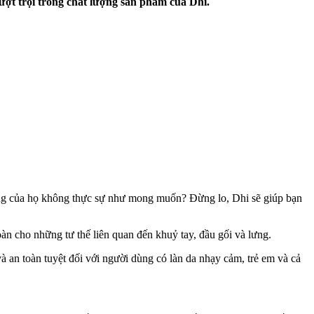
ợt trội trong chất lượng sản phẩm của Dhi.
ượng của họ không thực sự như mong muốn? Đừng lo, Dhi sẽ giúp bạn
àn cho những tư thế liên quan đến khuỷ tay, đầu gối và lưng.
 an toàn tuyệt đối với người dùng có làn da nhạy cảm, trẻ em và cả