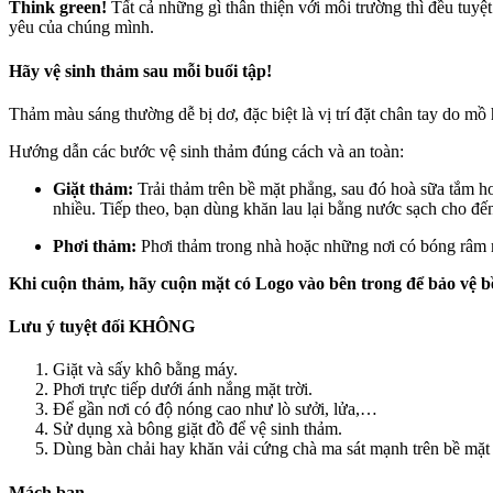
Think green!
Tất cả những gì thân thiện với môi trường thì đều tuyệ
yêu của chúng mình.
Hãy vệ sinh thảm sau mỗi buổi tập!
Thảm màu sáng thường dễ bị dơ, đặc biệt là vị trí đặt chân tay do mồ 
Hướng dẫn các bước vệ sinh thảm đúng cách và an toàn:
Giặt thảm:
Trải thảm trên bề mặt phẳng, sau đó hoà sữa tắm 
nhiều. Tiếp theo, bạn dùng khăn lau lại bằng nước sạch cho đến
Phơi thảm:
Phơi thảm trong nhà hoặc những nơi có bóng râm 
Khi cuộn thảm, hãy cuộn mặt có Logo vào bên trong để bảo vệ bề
Lưu ý tuyệt đối KHÔNG
Giặt và sấy khô bằng máy.
Phơi trực tiếp dưới ánh nắng mặt trời.
Để gần nơi có độ nóng cao như lò sưởi, lửa,…
Sử dụng xà bông giặt đồ để vệ sinh thảm.
Dùng bàn chải hay khăn vải cứng chà ma sát mạnh trên bề mặt
Mách bạn