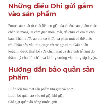
O
Những điều Dhi gửi gắm
l
vào sản phẩm
i
v
e
Được sản xuất từ chất liệu co giãn đa chiều, sản phẩm chắc
s
chắn sẽ mang lại cảm giác thoải mái, dễ chịu và êm ái cho
ố
bạn. Thân trước áo bra có 3 lớp và phần mút có thể tháo
l
rời. Phần dây và lưng được cắt xẻ gợi cảm. Gấu quần
ư
legging được thiết kế vừa chạm mắt cá đầy tinh tế tăng độ
ợ
thẩm mỹ cho đôi chân và không vướng víu trong tập luyện.
n
Hướng dẫn bảo quản sản
g
phẩm
Luôn lộn trái mặt sản phẩm khi giặt và phơi.
Luôn bỏ quần áo vào túi giặt khi giặt.
Chỉ giặt quần áo bằng nước lạnh.