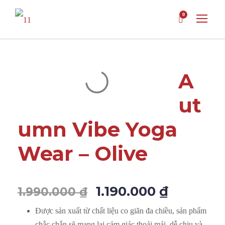
0
A
ut
umn Vibe Yoga
Wear – Olive
1.190.000
₫
1.990.000
₫
Được sản xuất từ chất liệu co giãn đa chiều, sản phẩm
chắc chắn sẽ mang lại cảm giác thoải mái, dễ chịu và