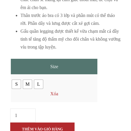
êm ái cho bạn.
Thân trước áo bra có 3 lớp và phần mút có thể tháo
rời. Phần dây và lưng được cắt xẻ gợi cảm.
Gấu quần legging được thiết kế vừa chạm mắt cá đầy
tinh tế tăng độ thẩm mỹ cho đôi chân và không vướng
víu trong tập luyện.
Size
S
M
L
Xóa
A
u
t
THÊM VÀO GIỎ HÀNG