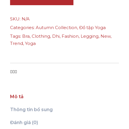
u
m
SKU:
N/A
n
Categories:
Autumn Collection
,
Đồ tập Yoga
V
i
Tags:
Bra
,
Clothing
,
Dhi
,
Fashion
,
Legging
,
New
,
Trend
,
Yoga
b
e
Y
o
g
a
W
Mô tả
e
a
Thông tin bổ sung
r
-
Đánh giá (0)