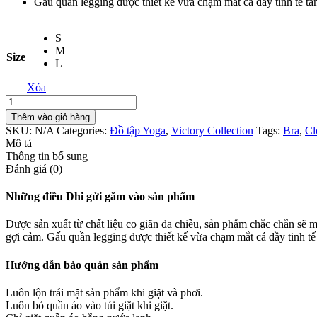
Gấu quần legging được thiết kế vừa chạm mắt cá đầy tinh tế t
S
M
Size
L
Xóa
Victory
Yoga
Thêm vào giỏ hàng
Wear
SKU:
N/A
Categories:
Đồ tập Yoga
,
Victory Collection
Tags:
Bra
,
Cl
-
Mô tả
Neon
Thông tin bổ sung
Pink
Đánh giá (0)
số
lượng
Những điều Dhi gửi gắm vào sản phẩm
Được sản xuất từ chất liệu co giãn đa chiều, sản phẩm chắc chắn sẽ m
gợi cảm. Gấu quần legging được thiết kế vừa chạm mắt cá đầy tinh t
Hướng dẫn bảo quản sản phẩm
Luôn lộn trái mặt sản phẩm khi giặt và phơi.
Luôn bỏ quần áo vào túi giặt khi giặt.