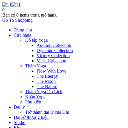
0
Bạn có
0 items
trong giỏ hàng
Go To Shopping
Trang chủ
Cửa hàng
Đồ tập Yoga
Autumn Collection
Dynamic Collection
Victory Collection
Mesh Collection
Thảm Yoga
Flow With Love
The Energy
The Moon
The Nature
Thảm Yoga Du Lịch
Khăn Yoga
Phụ kiện
Đại lý
Trở thành đại lý của Dhi
Đại sứ thương hiệu
Studio
Blog