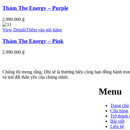
Thảm The Energy – Purple
2.990.000
₫
View Details
Thêm vào giỏ hàng
Thảm The Energy – Pink
2.990.000
₫
Chúng tôi mong rằng, Dhi sẽ là thương hiệu cùng bạn đồng hành tro
và trái đất thân yêu của chúng mình.
Menu
Trang chủ
Cửa hàng
Trở thành 
Bài viết
Liên hệ