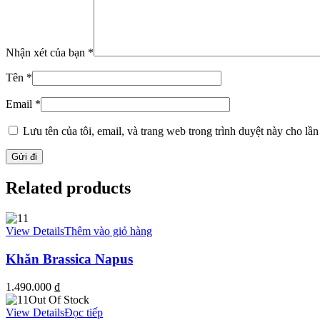
Nhận xét của bạn
*
Tên
*
Email
*
Lưu tên của tôi, email, và trang web trong trình duyệt này cho lần 
Related products
View Details
Thêm vào giỏ hàng
Khăn Brassica Napus
1.490.000
₫
Out Of Stock
View Details
Đọc tiếp