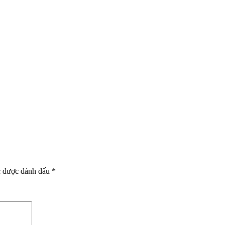
c được đánh dấu
*