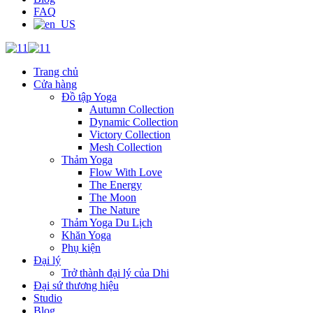
FAQ
Trang chủ
Cửa hàng
Đồ tập Yoga
Autumn Collection
Dynamic Collection
Victory Collection
Mesh Collection
Thảm Yoga
Flow With Love
The Energy
The Moon
The Nature
Thảm Yoga Du Lịch
Khăn Yoga
Phụ kiện
Đại lý
Trở thành đại lý của Dhi
Đại sứ thương hiệu
Studio
Blog