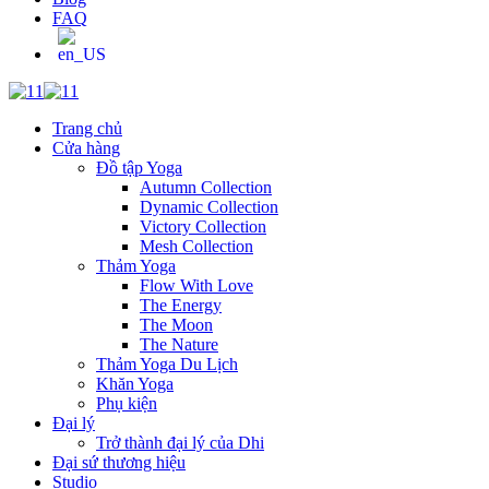
FAQ
Trang chủ
Cửa hàng
Đồ tập Yoga
Autumn Collection
Dynamic Collection
Victory Collection
Mesh Collection
Thảm Yoga
Flow With Love
The Energy
The Moon
The Nature
Thảm Yoga Du Lịch
Khăn Yoga
Phụ kiện
Đại lý
Trở thành đại lý của Dhi
Đại sứ thương hiệu
Studio