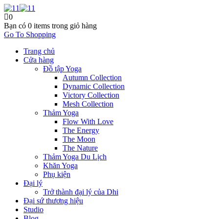
0
Bạn có
0 items
trong giỏ hàng
Go To Shopping
Trang chủ
Cửa hàng
Đồ tập Yoga
Autumn Collection
Dynamic Collection
Victory Collection
Mesh Collection
Thảm Yoga
Flow With Love
The Energy
The Moon
The Nature
Thảm Yoga Du Lịch
Khăn Yoga
Phụ kiện
Đại lý
Trở thành đại lý của Dhi
Đại sứ thương hiệu
Studio
Blog