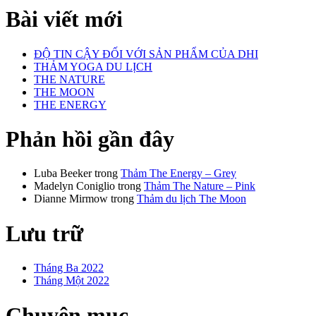
Bài viết mới
ĐỘ TIN CẬY ĐỐI VỚI SẢN PHẨM CỦA DHI
THẢM YOGA DU LỊCH
THE NATURE
THE MOON
THE ENERGY
Phản hồi gần đây
Luba Beeker
trong
Thảm The Energy – Grey
Madelyn Coniglio
trong
Thảm The Nature – Pink
Dianne Mirmow
trong
Thảm du lịch The Moon
Lưu trữ
Tháng Ba 2022
Tháng Một 2022
Chuyên mục